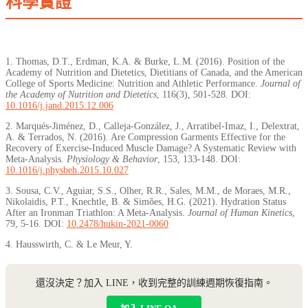
科學實證
1. Thomas, D.T., Erdman, K.A. & Burke, L.M. (2016). Position of the
Academy of Nutrition and Dietetics, Dietitians of Canada, and the American
College of Sports Medicine: Nutrition and Athletic Performance.
Journal of
the Academy of Nutrition and Dietetics
, 116(3), 501-528. DOI:
10.1016/j.jand.2015.12.006
2. Marqués-Jiménez, D., Calleja-González, J., Arratibel-Imaz, I., Delextrat,
A. & Terrados, N. (2016). Are Compression Garments Effective for the
Recovery of Exercise-Induced Muscle Damage? A Systematic Review with
Meta-Analysis.
Physiology & Behavior
, 153, 133-148. DOI:
10.1016/j.physbeh.2015.10.027
3. Sousa, C.V., Aguiar, S.S., Olher, R.R., Sales, M.M., de Moraes, M.R.,
Nikolaidis, P.T., Knechtle, B. & Simões, H.G. (2021). Hydration Status
After an Ironman Triathlon: A Meta-Analysis.
Journal of Human Kinetics
,
79, 5-16. DOI:
10.2478/hukin-2021-0060
4. Hausswirth, C. & Le Meur, Y.
還沒決定？加入 LINE，收到完整的訓練週期恢復指南。