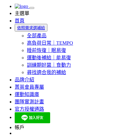
主選單
首頁
依照需求選補給
全部產品
高負荷日常｜TEMPO
睡前恢復｜眠易復
運動後補給｜能易復
訓練期好菌｜食動力
尋找適合我的補給
品牌介紹
菁英會員專屬
運動知識庫
團隊實測計畫
官方授權通路
帳戶