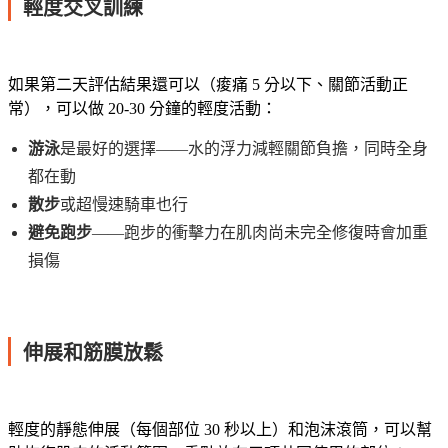
輕度交叉訓練
如果第二天評估結果還可以（痠痛 5 分以下、關節活動正
常），可以做 20-30 分鐘的輕度活動：
游泳
是最好的選擇——水的浮力減輕關節負擔，同時全身
都在動
散步
或超慢速騎車也行
避免跑步
——跑步的衝擊力在肌肉尚未完全修復時會加重
損傷
伸展和筋膜放鬆
輕度的靜態伸展（每個部位 30 秒以上）和泡沫滾筒，可以幫