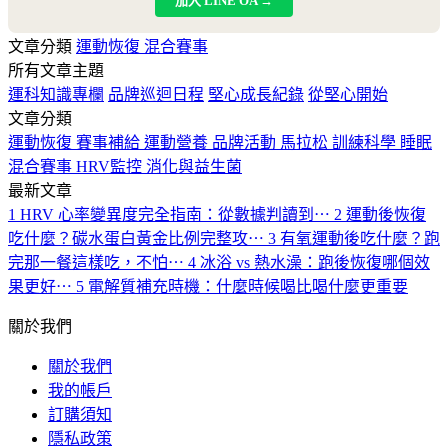
加入 LINE OA →
文章分類
運動恢復
混合賽事
所有文章主題
運科知識專欄
品牌巡迴日程
堅心成長紀錄
從堅心開始
文章分類
運動恢復
賽事補給
運動營養
品牌活動
馬拉松
訓練科學
睡眠
混合賽事
HRV監控
消化與益生菌
最新文章
1
HRV 心率變異度完全指南：從數據判讀到⋯
2
運動後恢復
吃什麼？碳水蛋白黃金比例完整攻⋯
3
有氧運動後吃什麼？跑
完那一餐這樣吃，不怕⋯
4
冰浴 vs 熱水澡：跑後恢復哪個效
果更好⋯
5
電解質補充時機：什麼時候喝比喝什麼更重要
關於我們
關於我們
我的帳戶
訂購須知
隱私政策