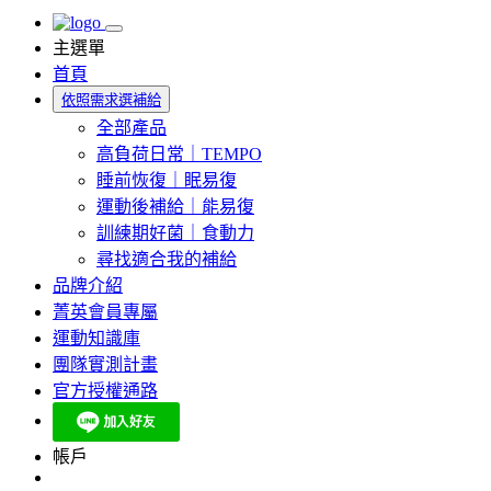
主選單
首頁
依照需求選補給
全部產品
高負荷日常｜TEMPO
睡前恢復｜眠易復
運動後補給｜能易復
訓練期好菌｜食動力
尋找適合我的補給
品牌介紹
菁英會員專屬
運動知識庫
團隊實測計畫
官方授權通路
帳戶