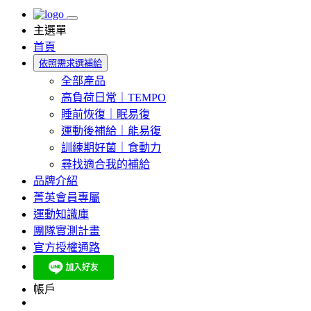
主選單
首頁
依照需求選補給
全部產品
高負荷日常｜TEMPO
睡前恢復｜眠易復
運動後補給｜能易復
訓練期好菌｜食動力
尋找適合我的補給
品牌介紹
菁英會員專屬
運動知識庫
團隊實測計畫
官方授權通路
帳戶