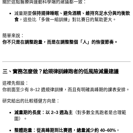
關於這點醫療與運動科學端的建議都一致：
減量期要
保持規律睡眠、避免酒精、維持充足水分與均衡飲
食
，這些比「多做一組訓練」對比賽日的幫助更大。
簡單來說：
你不只是在調整跑量，而是在調整整個「人」的恢復節奏。
三、實務怎麼做？給規律訓練跑者的低風險減量建議
這裡先假設：
你前面至少有 8–12 週規律訓練，而且有明確高峰期的課表安排。
研究給出的比較穩健方向是：
減量期的長度：以 2–3 週為主
（對多數全馬跑者是合理範
圍）。
整體跑量：從高峰期到比賽週，總量減少約 40–60%
。