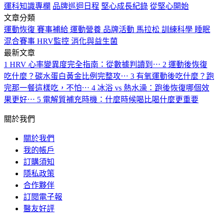
運科知識專欄
品牌巡迴日程
堅心成長紀錄
從堅心開始
文章分類
運動恢復
賽事補給
運動營養
品牌活動
馬拉松
訓練科學
睡眠
混合賽事
HRV監控
消化與益生菌
最新文章
1
HRV 心率變異度完全指南：從數據判讀到⋯
2
運動後恢復
吃什麼？碳水蛋白黃金比例完整攻⋯
3
有氧運動後吃什麼？跑
完那一餐這樣吃，不怕⋯
4
冰浴 vs 熱水澡：跑後恢復哪個效
果更好⋯
5
電解質補充時機：什麼時候喝比喝什麼更重要
關於我們
關於我們
我的帳戶
訂購須知
隱私政策
合作夥伴
訂閱電子報
醫友好評