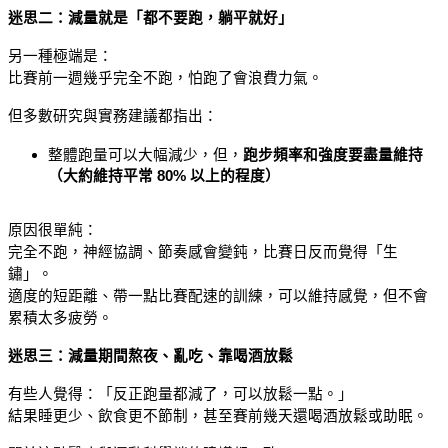
迷思二：減量就是「都不要跑，躺平就好」
另一種極端是：
比賽前一週幾乎完全不跑，怕跑了會浪費力氣。
但多數研究與實務建議都指出：
整體跑量可以大幅減少，但，
跑步頻率和強度要盡量維持
（大約維持平常 80% 以上的程度）
原因很單純：
完全不跑，神經協調、節奏感會變鈍，比賽日反而覺得「生
鏽」。
適度的短距離、帶一點比賽配速的訓練，可以維持感覺，但不會
累積太多疲勞。
迷思三：減量期間熬夜、亂吃、靠喝酒放鬆
有些人覺得：「反正跑量都減了，可以放鬆一點。」
結果睡更少、飲食更不節制，甚至賽前幾天還喝酒放鬆或助眠。