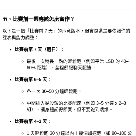
五、比賽前一週應該怎麼實作？
以下是一個「比賽前 7 天」的示意版本，但實際還是要依照你的
課表與能力調整：
比賽前第 7 天（週日）
：
最後一次稍長一點的輕鬆跑（例如平常 LSD 的 40–
60% 距離），全程舒服聊天配速。
比賽前第 6–5 天
：
各一次 30–50 分鐘輕鬆跑，
中間插入幾段短的比賽配速（例如 3–5 分鐘 x 2–3 
組），讓身體記得節奏，但不要跑到喘爆。
比賽前第 4–3 天
：
1 天輕鬆跑 30 分鐘以內＋幾個加速跑（如 80–100 公