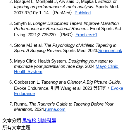
Bosquet L, Montpetit J, Arvisais D, Mujika I. 
Effects of 
tapering on performance: A meta-analysis.
 Sports Med. 
2007;37(10): 1–14.（PubMed）
PubMed
Smyth B. 
Longer Disciplined Tapers Improve Marathon 
Performance for Recreational Runners.
 Front Sports Act 
Living. 2021;3:735220.（PMC）
Frontiers+1
Stone MJ et al. 
The Psychology of Athletic Tapering in 
Sport: A Scoping Review.
 Sports Med. 2023.
SpringerLink
Mayo Clinic Health System. 
Designing your taper to 
maximize your potential on race day.
 2024.
Mayo Clinic 
Health System
Godberson L. 
Tapering at a Glance: A Big Picture Guide.
Evoke Endurance, 引用 Wang et al. 2023 等研究。
Evoke 
Endurance
Runna. 
The Runner’s Guide to Tapering Before Your 
Marathon.
 2024.
runna.com
文章分類
馬拉松
訓練科學
所有文章主題