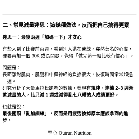
二、常見減量迷思：這幾種做法，反而把自己搞得更累
迷思一：最後兩週「加碼一下」才安心
有些人到了比賽前兩週，看到別人還在苦練，突然莫名的心虛，
硬要再加一個 30K 或長間歇，覺得「做完這一組比較有信心」。
問題是：
長距離對肌肉、肌腱和中樞神經的負擔很大，恢復時間常常超過
一週。
研究分析了大量馬拉松跑者的數據，發現
有規律、連續 2–3 週漸
進減量的人，比只減 1 週或減得亂七八糟的人成績更好
。
也就是說：
最後關頭「亂加訓練」，反而是用疲勞換掉原本應該拿到的進
步。