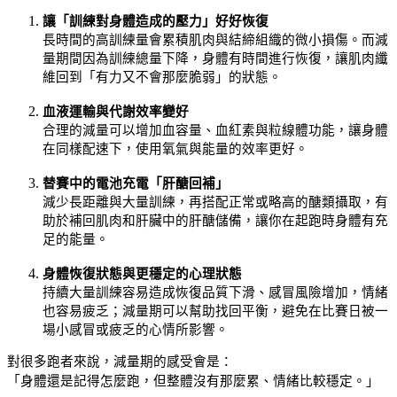
讓「訓練對身體造成的壓力」好好恢復
長時間的高訓練量會累積肌肉與結締組織的微小損傷。而減
量期間因為訓練總量下降，身體有時間進行恢復，讓肌肉纖
維回到「有力又不會那麼脆弱」的狀態。
血液運輸與代謝效率變好
合理的減量可以增加血容量、血紅素與粒線體功能，讓身體
在同樣配速下，使用氧氣與能量的效率更好。
替賽中的電池充電「肝醣回補」
減少長距離與大量訓練，再搭配正常或略高的醣類攝取，有
助於補回肌肉和肝臟中的肝醣儲備，讓你在起跑時身體有充
足的能量。
身體恢復狀態與更穩定的心理狀態
持續大量訓練容易造成恢復品質下滑、感冒風險增加，情緒
也容易疲乏；減量期可以幫助找回平衡，避免在比賽日被一
場小感冒或疲乏的心情所影響。
對很多跑者來說，減量期的感受會是：
「身體還是記得怎麼跑，但整體沒有那麼累、情緒比較穩定。」